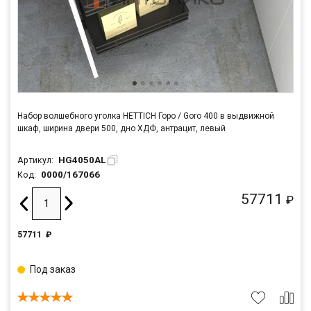
Набор волшебного уголка HETTICH Горо / Goro 400 в выдвижной
шкаф, ширина двери 500, дно ХДФ, антрацит, левый
HG4050AL
Артикул:
0000/167066
Код:
57711
₽
57711
₽
Под заказ