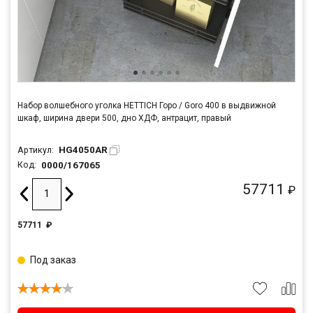
Набор волшебного уголка HETTICH Горо / Goro 400 в выдвижной
шкаф, ширина двери 500, дно ХДФ, антрацит, правый
HG4050AR
Артикул:
0000/167065
Код:
57711
₽
57711
₽
Под заказ