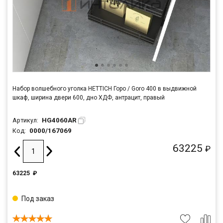
Набор волшебного уголка HETTICH Горо / Goro 400 в выдвижной
шкаф, ширина двери 600, дно ХДФ, антрацит, правый
HG4060AR
Артикул:
0000/167069
Код:
63225
₽
63225
₽
Под заказ