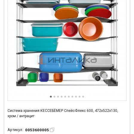
Система хранения КЕССЕБЁМЕР СпейсФлекс 600, 472х522х130,
хром / антрацит
0053600005
Артикул: