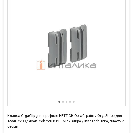
Клипса OrgaClip для профиля HETTICH ОргаСтрайп / OrgaStripe для
АванТех Ю / AvanTech You и ИнноТех Атира / InnoTech Atira, пластик,
серый