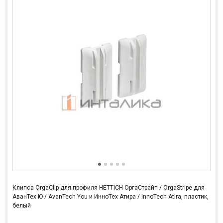
Клипса OrgaClip для профиля HETTICH ОргаСтрайп / OrgaStripe для
АванТех Ю / AvanTech You и ИнноТех Атира / InnoTech Atira, пластик,
белый