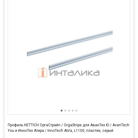
Профиль HETTICH ОргаСтрайп / OrgaStripe для АванТех Ю / AvanTech
You и ИнноТех Атира / InnoTech Atira, L1100, пластик, серый