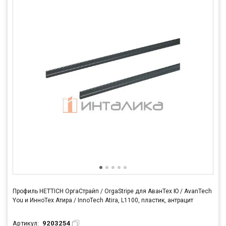
Профиль HETTICH ОргаСтрайп / OrgaStripe для АванТех Ю / AvanTech
You и ИнноТех Атира / InnoTech Atira, L1100, пластик, антрацит
9203254
Артикул: