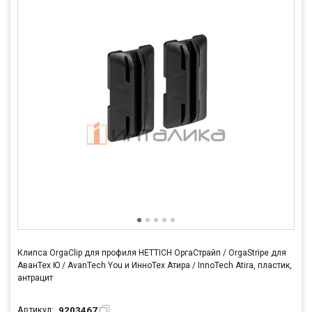
Клипса OrgaClip для профиля HETTICH ОргаСтрайп / OrgaStripe для
АванТех Ю / AvanTech You и ИнноТех Атира / InnoTech Atira, пластик,
антрацит
9203467
Артикул: