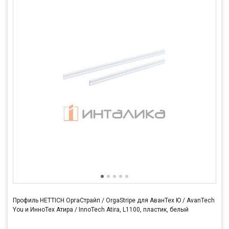
Профиль HETTICH ОргаСтрайп / OrgaStripe для АванТех Ю / AvanTech
You и ИнноТех Атира / InnoTech Atira, L1100, пластик, белый