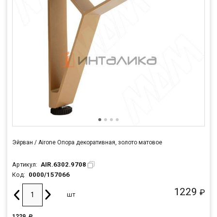
Эйрван / Airone Опора декоративная, золото матовое
AIR.6302.9708
Артикул:
0000/157066
Код:
1229
₽
шт
1229
₽