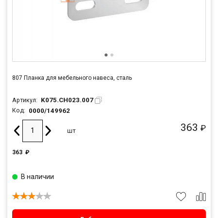
807 Планка для мебельного навеса, сталь
K075.CH023.007
Артикул:
0000/149962
Код:
363
₽
шт
363
₽
В наличии