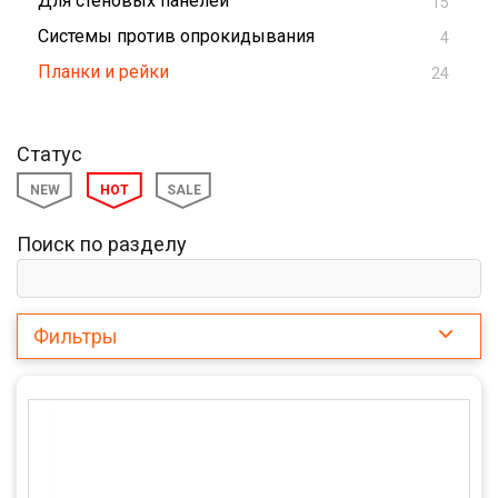
Для стеновых панелей
15
Системы против опрокидывания
4
Планки и рейки
24
Статус
NEW
HOT
SALE
Поиск по разделу
Фильтры