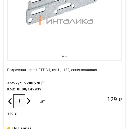
Подвесная шина HETTICH, тип L, L130, онцинкованная
9208678
Артикул:
0000/149939
Код:
129
₽
шт
129
₽
Под заказ