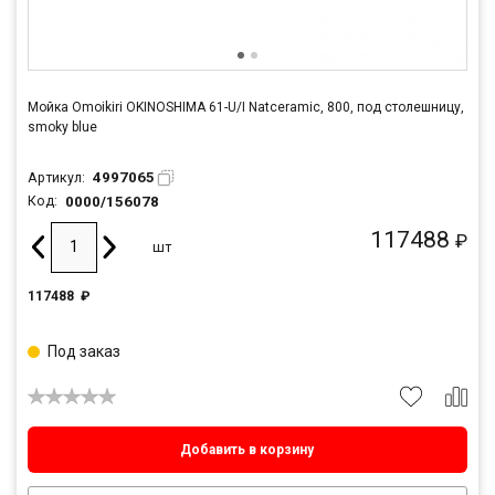
Мойка Omoikiri OKINOSHIMA 61-U/I Natceramic, 800, под столешницу,
smoky blue
4997065
Артикул:
0000/156078
Код:
117488
₽
шт
117488
₽
Под заказ
Добавить в корзину