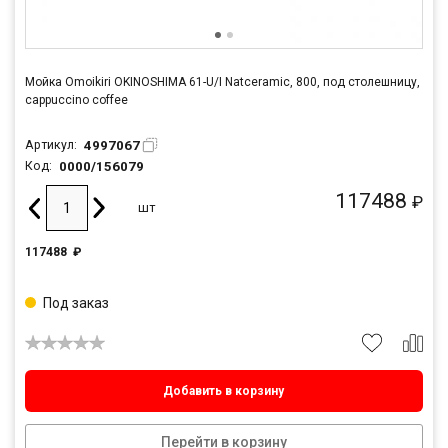
Мойка Omoikiri OKINOSHIMA 61-U/I Natceramic, 800, под столешницу,
cappuccino coffee
4997067
Артикул:
0000/156079
Код:
117488
₽
шт
117488
₽
Под заказ
Добавить в корзину
Перейти в корзину