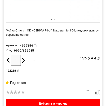
Мойка Omoikiri OKINOSHIMA 76-U/I Natceramic, 800, под столешницу,
cappucino coffee
4997150
Артикул:
0000/156085
Код:
122288
₽
шт
122288
₽
Под заказ
Добавить в корзину