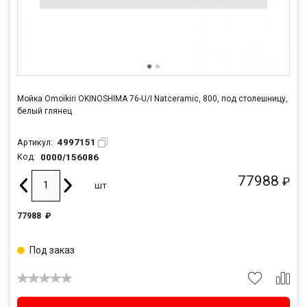
Мойка Omoikiri OKINOSHIMA 76-U/I Natceramic, 800, под столешницу,
белый глянец
4997151
Артикул:
0000/156086
Код:
77988
₽
шт
77988
₽
Под заказ