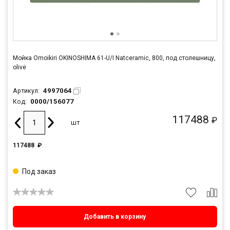
Мойка Omoikiri OKINOSHIMA 61-U/I Natceramic, 800, под столешницу,
olive
4997064
Артикул:
0000/156077
Код:
117488
₽
шт
117488
₽
Под заказ
Добавить в корзину