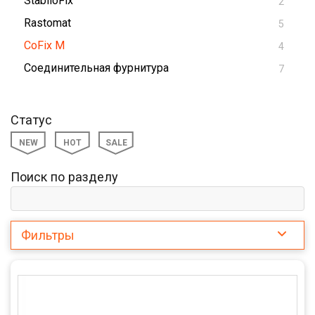
StabiloFix
2
Rastomat
5
CoFix M
4
Соединительная фурнитура
7
Статус
NEW
HOT
SALE
Поиск по разделу
Фильтры