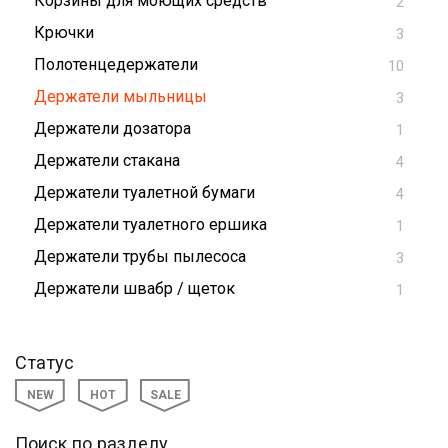
Корзины для моющих средств
2
Крючки
3
Полотенцедержатели
10
Держатели мыльницы
3
Держатели дозатора
1
Держатели стакана
4
Держатели туалетной бумаги
4
Держатели туалетного ершика
1
Держатели трубы пылесоса
3
Держатели швабр / щеток
1
Статус
NEW
HOT
SALE
Поиск по разделу