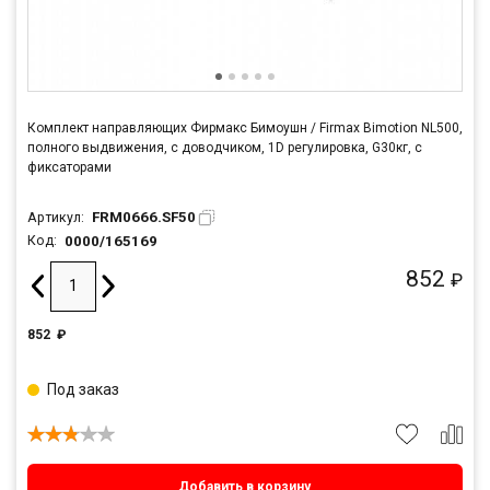
Комплект направляющих Фирмакс Бимоушн / Firmax Bimotion NL500,
полного выдвижения, c доводчиком, 1D регулировка, G30кг, с
фиксаторами
FRM0666.SF50
Артикул:
0000/165169
Код:
852
₽
852
₽
Под заказ
Добавить в корзину