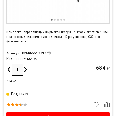
Комплект направляющих Фирмакс Бимоушн / Firmax Bimotion NL350,
полного выдвижения, c доводчиком, 1D регулировка, G30кг, с
фиксаторами
FRM0666.SF35
Артикул:
0000/165172
Код:
684
₽
684
₽
Под заказ