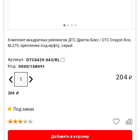
Комплект квадратных рейлингов ДТС Драгон Бокс / DTC Dragon Box,
NL270, крепление под муфту, серый
DTC0429.043/RL
Артикул:
0000/168091
Код:
204
₽
204
₽
Под заказ
Добавить в корзину