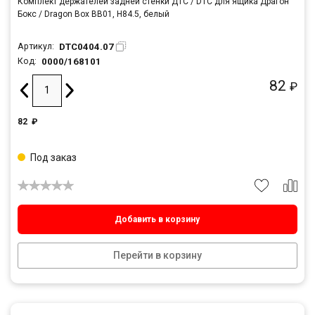
Комплект держателей задней стенки ДТС / DTC для ящика Драгон
Бокс / Dragon Box BB01, H84.5, белый
DTC0404.07
Артикул:
0000/168101
Код:
82
₽
82
₽
Под заказ
Добавить в корзину
Перейти в корзину