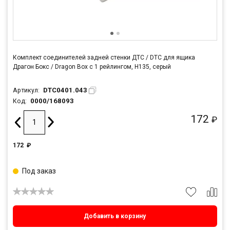
Комплект соединителей задней стенки ДТС / DTC для ящика
Драгон Бокс / Dragon Box с 1 рейлингом, H135, серый
DTC0401.043
Артикул:
0000/168093
Код:
172
₽
172
₽
Под заказ
Добавить в корзину