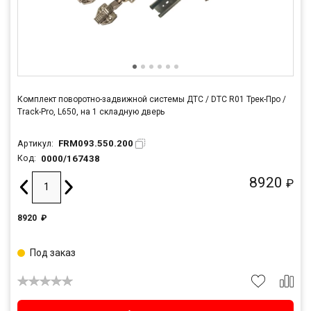
Комплект поворотно-задвижной системы ДТС / DTC R01 Трек-Про /
Track-Pro, L650, на 1 складную дверь
FRM093.550.200
Артикул:
0000/167438
Код:
8920
₽
8920
₽
Под заказ