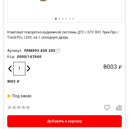
Комплект поворотно-задвижной системы ДТС / DTC R01 Трек-Про /
Track-Pro, L500, на 1 складную дверь
FRM093.400.200
Артикул:
0000/167440
Код:
8003
₽
8003
₽
Под заказ
Добавить в корзину