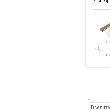
Puch-Ope
*