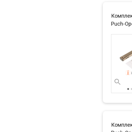
Комплек
Puch-Ope
Комплек