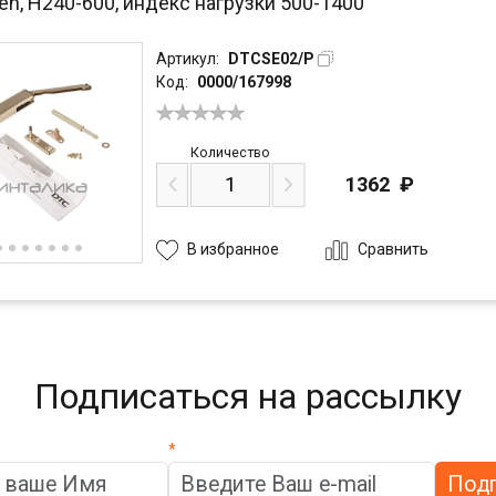
n, H240-600, индекс нагрузки 500-1400
Артикул:
DTCSE02/P
Код:
0000/167998
Количество
1362
₽
Сравнить
В избранное
Подписаться на рассылку
*