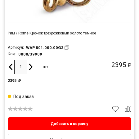
Рим / Rome Крючок трехрожковый золото темное
WAP.801.000.00G3
Артикул:
0000/39909
Код:
2395
₽
шт
2395
₽
Под заказ
Добавить в корзину