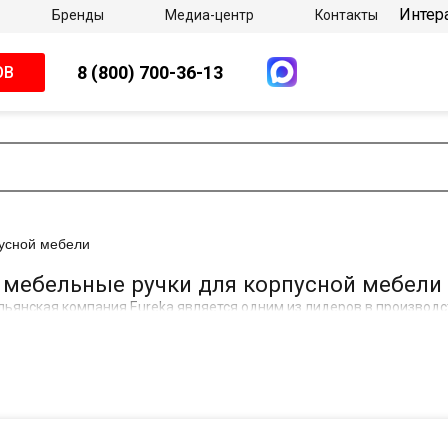
Интер
Бренды
Медиа-центр
Контакты
8 (800) 700-36-13
ОВ
усной мебели
 мебельные ручки для корпусной мебели
льянская компания Eureka является одним из лидеров в производс
миниевых профилей Goline, предназначенных для изготовления ра
ть профилей Goline заключается в возможности горизонтальной и
ьный дизайн в стиле хай-тек, популярные модели для классическ
четаются с динамикой и функциональностью современных интерь
менные тенденции, корректируя и совершенствуя качество и диза
ются доверием и популярностью среди ведущих производителей 