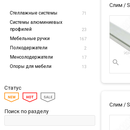
технологий и 
Слим / 
Стеллажные системы
71
Системы алюминиевых
профилей
23
Мебельные ручки
167
Полкодержатели
2
Менсолодержатели
17
Опоры для мебели
13
Статус
NEW
HOT
SALE
Слим / 
Поиск по разделу