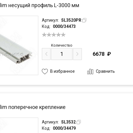
высококачественных материалов позволили компании Eureka хорош
Slim несущий профиль L-3000 мм
Артикул:
SL3520PR
Код:
0000/34473
Количество
6678
₽
Сравнить
В избранное
Slim поперечное крепление
Артикул:
SL3532
Код:
0000/34479