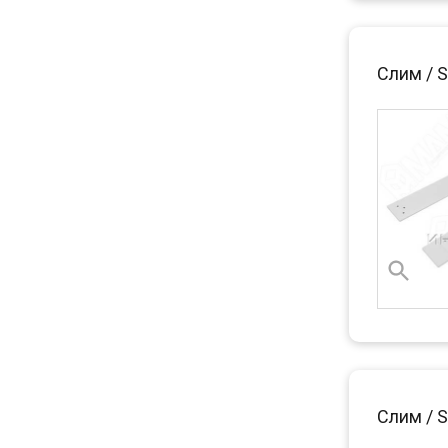
Слим / S
Слим / S