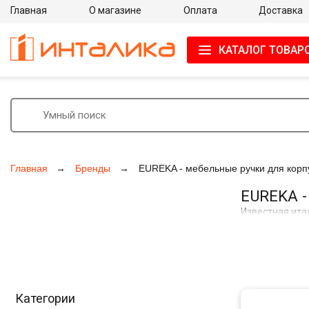
Главная
О магазине
Оплата
Доставка
КАТАЛОГ ТОВАР
Главная
Бренды
EUREKA - мебельные ручки для корп
EUREKA -
Известная ита
системами алю
Универсальнос
Модный актуал
гармонично со
изучают совре
Категории
Eureka пользу