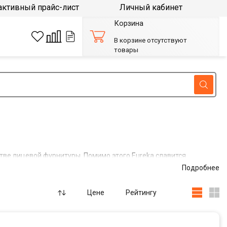
активный прайс-лист
Личный кабинет
Корзина
В корзине отсутствуют
товары
тве лицевой фурнитуры. Помимо этого Eureka славится
мочных систем и колонн с фасадами без ручек.
Подробнее
 вертикальной установки и сочетании с любыми фасадами.
ой мебели и строгие четкие формы профильных ручек
Цене
Рейтингу
еров. Квалифицированные специалисты компании постоянно
йн продукции. Практичность и изысканный дизайн коллекций
мебели. Профессионализм, использование инновационных