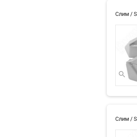
Слим / 
Слим / S