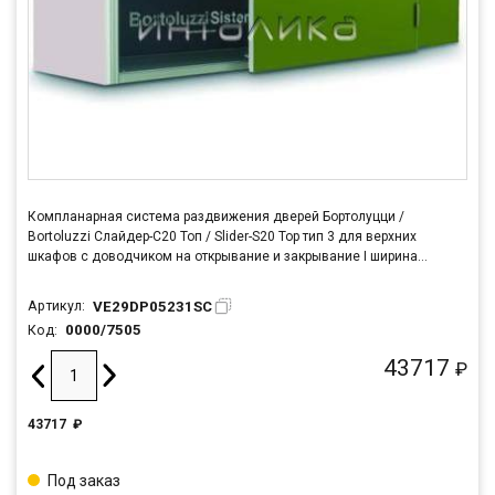
Компланарная система раздвижения дверей Бортолуцци /
Bortoluzzi Слайдер-С20 Топ / Slider-S20 Top тип 3 для верхних
шкафов с доводчиком на открывание и закрывание I ширина
корпуса 1500 мм, длина шины L=1462 мм
VE29DP05231SC
Артикул:
0000/7505
Код:
43717
₽
43717
₽
Под заказ