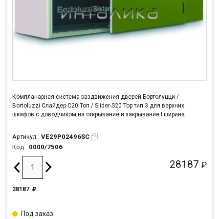
Компланарная система раздвижения дверей Бортолуцци /
Bortoluzzi Слайдер-С20 Топ / Slider-S20 Top тип 3 для верхних
шкафов с доводчиком на открывание и закрывание I ширина
корпуса 1600 мм, длина шины L=1562 мм
VE29P02496SC
Артикул:
0000/7506
Код:
28187
₽
28187
₽
Под заказ