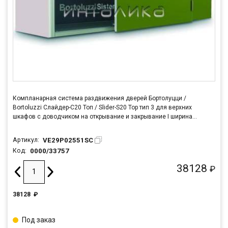
Компланарная система раздвижения дверей Бортолуцци /
Bortoluzzi Слайдер-С20 Топ / Slider-S20 Top тип 3 для верхних
шкафов с доводчиком на открывание и закрывание I ширина
корпуса 2600 мм, длина шины L=1562 мм
VE29P02551SC
Артикул:
0000/33757
Код:
38128
₽
38128
₽
Под заказ