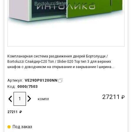
Компланарная система раздвижения дверей Бортолуцци /
Bortoluzzi Слайдер-С20 Топ / Slider-S20 Top тип 3 для верхних
шкафов с доводчиком на открывание и закрывание I ширина
корпуса 1200 мм, длина шины L=1162 мм
VE29DP01200NN
Артикул:
0000/7503
Код:
27211
₽
компл
27211
₽
Под заказ