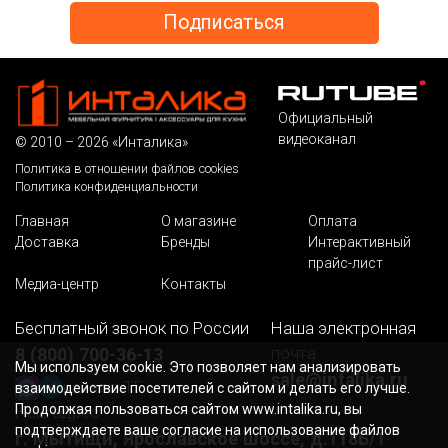
Официальный
видеоканал
© 2010 – 2026 «Инталика»
Политика в отношении файлов cookies
Политика конфиденциальности
Главная
О магазине
Оплата
Доставка
Бренды
Интерактивный
прайс-лист
Медиа-центр
Контакты
Бесплатный звонок по России
Наша электронная
почта
8 (800) 700-36-13
Мы используем cookie. Это позволяет нам анализировать
sale@intalika.ru
канал в ТГ
взаимодействие посетителей с сайтом и делать его лучше.
Продолжая пользоваться сайтом www.intalika.ru, вы
Наш адрес
подтверждаете ваше согласие на использование файлов
г. Мытищи, Ярославское шоссе, д.118Б/1